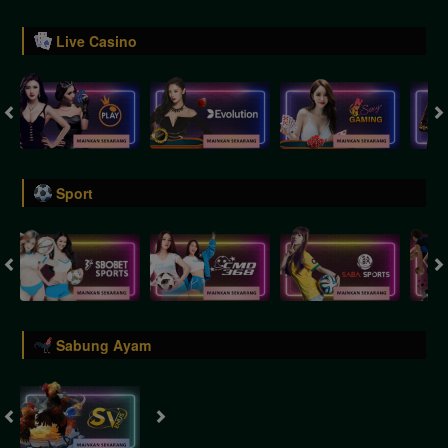
Live Casino
Sport
Sabung Ayam