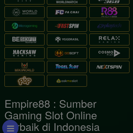
Empire88 : Sumber
Gaming Slot Online
Terbaik di Indonesia