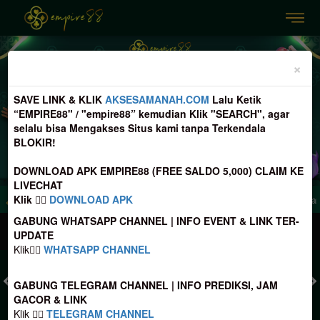
Previous
Nex
×
SAVE LINK & KLIK
AKSESAMANAH.COM
Lalu Ketik
“EMPIRE88" / "empire88” kemudian Klik "SEARCH", agar
selalu bisa Mengakses Situs kami tanpa Terkendala
BLOKIR!
DOWNLOAD APK EMPIRE88 (FREE SALDO 5,000) CLAIM KE
LIVECHAT
Klik 👉🏻
DOWNLOAD APK
 perhatikan Nomer Rekening tujuan Deposit, sebelum melakukan transfer agar tidak
GABUNG WHATSAPP CHANNEL | INFO EVENT & LINK TER-
MASUK
DAFTAR
UPDATE
Klik👉🏼
WHATSAPP CHANNEL
GABUNG TELEGRAM CHANNEL | INFO PREDIKSI, JAM
GACOR & LINK
TOGEL
SLOT
LIVE CASINO
SPORT
SABUNG AYAM
TEM
Klik 👉🏼
TELEGRAM CHANNEL