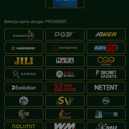
Bekerja sama dengan PROVIDER :