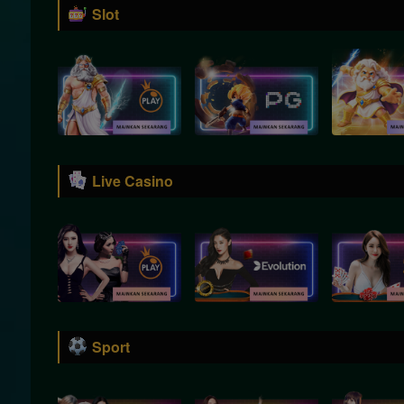
Slot
Live Casino
Sport