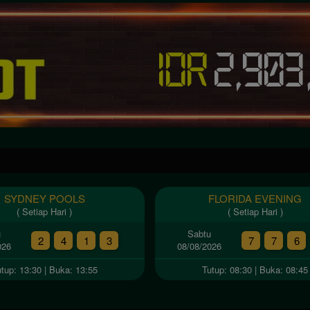
IDR
2,903
SYDNEY POOLS
FLORIDA EVENING
( Setiap Hari )
( Setiap Hari )
u
Sabtu
2
4
1
3
7
7
6
026
08/08/2026
tup: 13:30 | Buka: 13:55
Tutup: 08:30 | Buka: 08:45