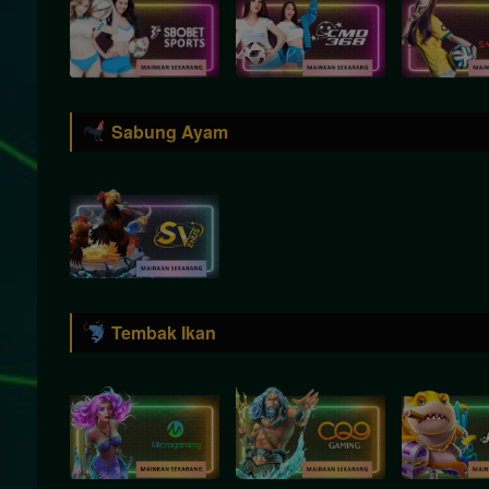
Sabung Ayam
Tembak Ikan