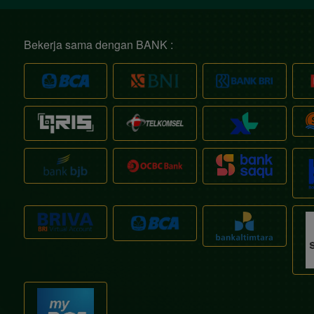
Bekerja sama dengan BANK :