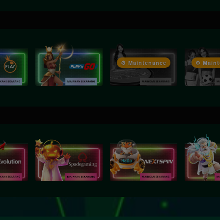
⚙ Maintenance
⚙ Main