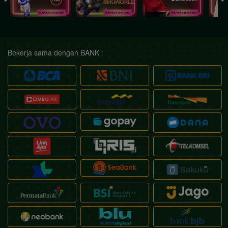
Bekerja sama dengan BANK :