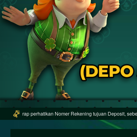
Harap perhatikan Nomer Rekening tujuan Deposit, sebelum melak