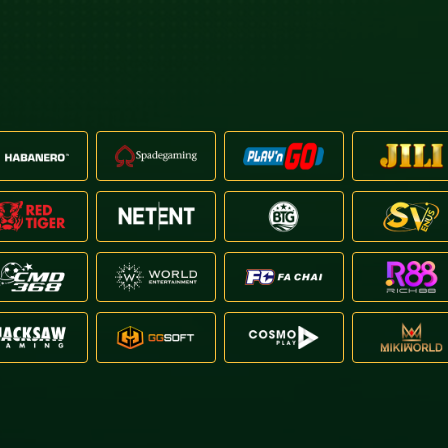
 Slot Online Terbaik di Ind
©2026 EMPIRE88. All rights reserved | 18+