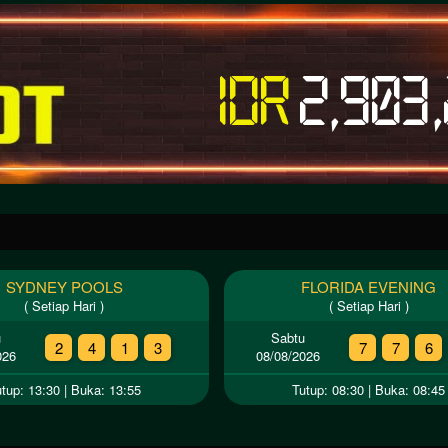
SYDNEY POOLS
FLORIDA EVENING
( Setiap Hari )
( Setiap Hari )
u
Sabtu
2
4
1
3
7
7
6
026
08/08/2026
tup: 13:30 | Buka: 13:55
Tutup: 08:30 | Buka: 08:45