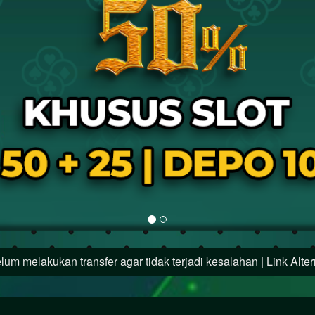
ukan transfer agar tidak terjadi kesalahan | Link Alternative
IDR
2,903