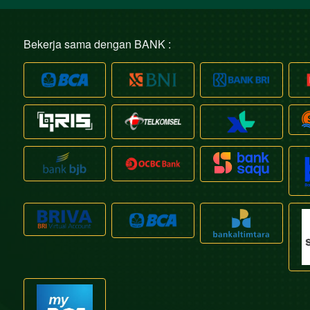
Bekerja sama dengan PROVIDER :