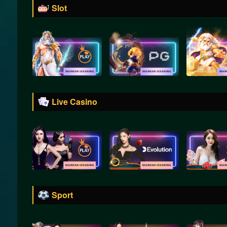
Sport
Sabung Ayam