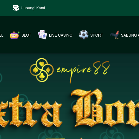
i
Hubungi Kami
EL
SLOT
LIVE CASINO
SPORT
SABUNG 