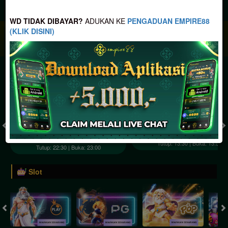
JACKPOT PROGRESIF
WD TIDAK DIBAYAR?
ADUKAN KE
PENGADUAN EMPIRE88
(KLIK DISINI)
IDR
2,904,020,773.86
Togel
SYDNEY POOLS
HONGKONG POOLS
( Setiap Hari )
( Setiap Hari )
Sabtu
2
4
1
Sabtu
2
7
9
7
08/08/2026
08/08/2026
Tutup: 13:30 | Buka: 13:55
Tutup: 22:30 | Buka: 23:00
Slot