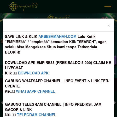
Previous
Nex
×
SAVE LINK & KLIK
AKSESAMANAH.COM
Lalu Ketik
“EMPIRE88" / "empire88” kemudian Klik "SEARCH", agar
selalu bisa Mengakses Situs kami tanpa Terkendala
BLOKIR!
DOWNLOAD APK EMPIRE88 (FREE SALDO 5,000) CLAIM KE
LIVECHAT
Klik 👉🏻
DOWNLOAD APK
 perhatikan Nomer Rekening tujuan Deposit, sebelum melakukan transfer agar tida
GABUNG WHATSAPP CHANNEL | INFO EVENT & LINK TER-
MASUK
DAFTAR
UPDATE
Klik👉🏼
WHATSAPP CHANNEL
GABUNG TELEGRAM CHANNEL | INFO PREDIKSI, JAM
GACOR & LINK
TOGEL
SLOT
LIVE CASINO
SPORT
SABUNG AYAM
TEM
Klik 👉🏼
TELEGRAM CHANNEL