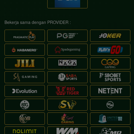
Bekerja sama dengan PROVIDER :